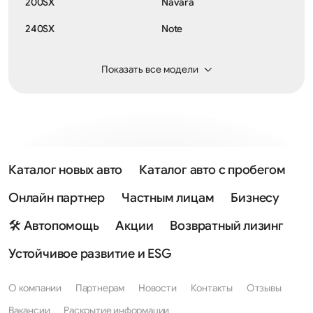
200SX
Navara
240SX
Note
300ZX
NP300
Показать все модели
350Z
Pathfinder
370Z
Patrol
AD
Pixo
Almera
Prairie
Каталог новых авто
Каталог авто с пробегом
Almera Classic
Presage
Онлайн партнер
Частным лицам
Бизнесу
Almera Tino
Presea
🛠 Автопомощь
Акции
Возвратный лизинг
Altima
President
Устойчивое развитие и ESG
Ariya
Primastar
О компании
Партнерам
Новости
Контакты
Отзывы
Armada
Primera
Вакансии
Раскрытие информации