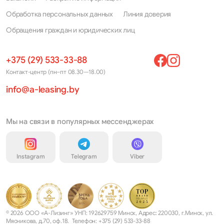
Avenir
Pulsar
Обработка персональных данных
Линия доверия
Bluebird
Qashqai
Обращения граждан и юридических лиц
Caravan
Qashqai+2
+375 (29) 533-33-88
Cedric
Quest
Контакт-центр (пн–пт 08.30—18.00)
Cefiro
Rogue
info@a-leasing.by
Cherry
Rogue Sport
Cima
Sentra
Мы на связи в популярных мессенджерах
Cube
Serena
Instagram
Telegram
Viber
Elgrand
Silvia
Frontier
Skyline
Fuga
Stagea
© 2026 ООО «А-Лизинг» УНП: 192629759 Минск, Адрес: 220030, г.Минск, ул.
Gloria
Stanza
Мясникова, д.70, оф.18. Телефон: +375 (29) 533-33-88