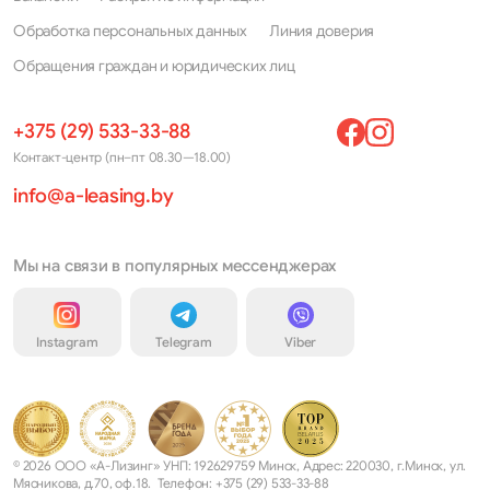
Avenir
Pulsar
Обработка персональных данных
Линия доверия
Bluebird
Qashqai
Обращения граждан и юридических лиц
Caravan
Qashqai+2
+375 (29) 533-33-88
Cedric
Quest
Контакт-центр (пн–пт 08.30—18.00)
Cefiro
Rogue
info@a-leasing.by
Cherry
Rogue Sport
Cima
Sentra
Мы на связи в популярных мессенджерах
Cube
Serena
Instagram
Telegram
Viber
Elgrand
Silvia
Frontier
Skyline
Fuga
Stagea
© 2026 ООО «А-Лизинг» УНП: 192629759 Минск, Адрес: 220030, г.Минск, ул.
Gloria
Stanza
Мясникова, д.70, оф.18. Телефон: +375 (29) 533-33-88