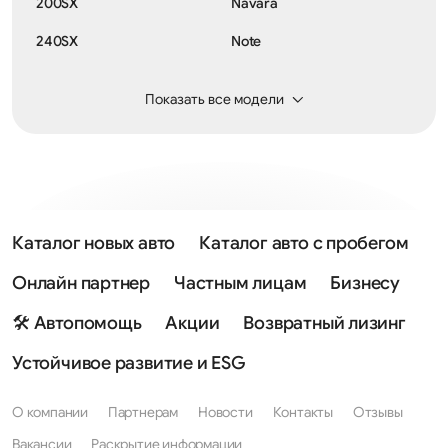
200SX
Navara
240SX
Note
300ZX
NP300
Показать все модели
350Z
Pathfinder
370Z
Patrol
AD
Pixo
Almera
Prairie
Каталог новых авто
Каталог авто с пробегом
Almera Classic
Presage
Онлайн партнер
Частным лицам
Бизнесу
Almera Tino
Presea
🛠 Автопомощь
Акции
Возвратный лизинг
Altima
President
Устойчивое развитие и ESG
Ariya
Primastar
О компании
Партнерам
Новости
Контакты
Отзывы
Armada
Primera
Вакансии
Раскрытие информации