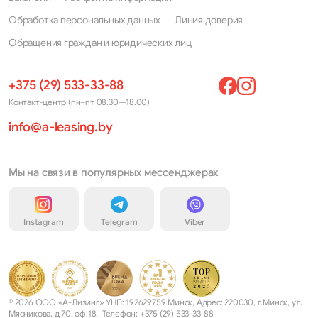
Avenir
Pulsar
Обработка персональных данных
Линия доверия
Bluebird
Qashqai
Обращения граждан и юридических лиц
Caravan
Qashqai+2
+375 (29) 533-33-88
Cedric
Quest
Контакт-центр (пн–пт 08.30—18.00)
Cefiro
Rogue
info@a-leasing.by
Cherry
Rogue Sport
Cima
Sentra
Мы на связи в популярных мессенджерах
Cube
Serena
Instagram
Telegram
Viber
Elgrand
Silvia
Frontier
Skyline
Fuga
Stagea
© 2026 ООО «А-Лизинг» УНП: 192629759 Минск, Адрес: 220030, г.Минск, ул.
Gloria
Stanza
Мясникова, д.70, оф.18. Телефон: +375 (29) 533-33-88