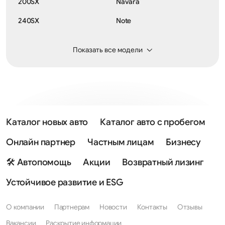
200SX
Navara
240SX
Note
300ZX
NP300
Показать все модели
350Z
Pathfinder
370Z
Patrol
AD
Pixo
Almera
Prairie
Каталог новых авто
Каталог авто с пробегом
Almera Classic
Presage
Онлайн партнер
Частным лицам
Бизнесу
Almera Tino
Presea
🛠 Автопомощь
Акции
Возвратный лизинг
Altima
President
Устойчивое развитие и ESG
Ariya
Primastar
О компании
Партнерам
Новости
Контакты
Отзывы
Armada
Primera
Вакансии
Раскрытие информации