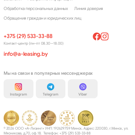
Avenir
Pulsar
Обработка персональных данных
Линия доверия
Bluebird
Qashqai
Обращения граждан и юридических лиц
Caravan
Qashqai+2
+375 (29) 533-33-88
Cedric
Quest
Контакт-центр (пн–пт 08.30—18.00)
Cefiro
Rogue
info@a-leasing.by
Cherry
Rogue Sport
Cima
Sentra
Мы на связи в популярных мессенджерах
Cube
Serena
Instagram
Telegram
Viber
Elgrand
Silvia
Frontier
Skyline
Fuga
Stagea
© 2026 ООО «А-Лизинг» УНП: 192629759 Минск, Адрес: 220030, г.Минск, ул.
Gloria
Stanza
Мясникова, д.70, оф.18. Телефон: +375 (29) 533-33-88