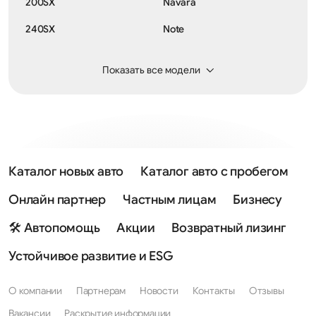
200SX
Navara
240SX
Note
300ZX
NP300
Показать все модели
350Z
Pathfinder
370Z
Patrol
AD
Pixo
Almera
Prairie
Каталог новых авто
Каталог авто с пробегом
Almera Classic
Presage
Онлайн партнер
Частным лицам
Бизнесу
Almera Tino
Presea
🛠 Автопомощь
Акции
Возвратный лизинг
Altima
President
Устойчивое развитие и ESG
Ariya
Primastar
О компании
Партнерам
Новости
Контакты
Отзывы
Armada
Primera
Вакансии
Раскрытие информации