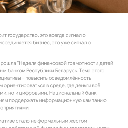
ит государство, это всегда сигнал о
исоединяется бизнес, это уже сигнал о
и прошла "Неделя финансовой грамотности детей
ым банком Республики Беларусь. Тема этого
нициативы - повысить осведомлённость
 ориентироваться в среде, где деньги всё
ыми, но и цифровыми. Национальный банк
иям поддержать информационную кампанию
оприятиями.
циативе стало не формальным жестом