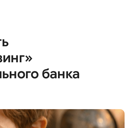
ть
зинг»
ьного банка