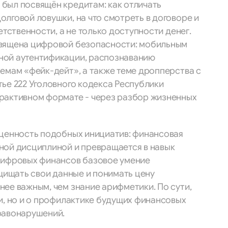
был посвящён кредитам: как отличать
лговой ловушки, на что смотреть в договоре и
етственности, а не только доступности денег.
священа цифровой безопасности: мобильным
ной аутентификации, распознаванию
емам «фейк-дейт», а также теме дропперства с
ье 222 Уголовного кодекса Республики
рактивном формате - через разбор жизненных
 ценность подобных инициатив: финансовая
ной дисциплиной и превращается в навык
цифровых финансов базовое умение
ащищать свои данные и понимать цену
ее важным, чем знание арифметики. По сути,
и, но и о профилактике будущих финансовых
равонарушений.