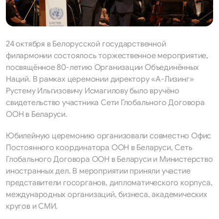
24 октября в Белорусской государственной
филармонии состоялось торжественное мероприятие,
посвящённое 80-летию Организации Объединённых
Наций. В рамках церемонии директору «А-Лизинг»
Рустему Ильгизовичу Исмагилову было вручёно
свидетельство участника Сети Глобального Договора
ООН в Беларуси.
Юбилейную церемонию организовали совместно Офис
Постоянного координатора ООН в Беларуси, Сеть
Глобального Договора ООН в Беларуси и Министерство
иностранных дел. В мероприятии приняли участие
представители госорганов, дипломатического корпуса,
международных организаций, бизнеса, академических
кругов и СМИ.