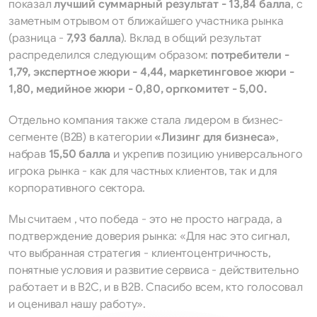
показал
лучший суммарный результат - 13,84 балла
, с
заметным отрывом от ближайшего участника рынка
(разница -
7,93 балла
). Вклад в общий результат
распределился следующим образом:
потребители -
1,79, экспертное жюри - 4,44, маркетинговое жюри -
1,80, медийное жюри - 0,80, оргкомитет - 5,00.
Отдельно компания также стала лидером в бизнес-
сегменте (B2B) в категории
«Лизинг для бизнеса»
,
набрав
15,50 балла
и укрепив позицию универсального
игрока рынка - как для частных клиентов, так и для
корпоративного сектора.
Мы считаем , что победа - это не просто награда, а
подтверждение доверия рынка: «Для нас это сигнал,
что выбранная стратегия - клиентоцентричность,
понятные условия и развитие сервиса - действительно
работает и в B2C, и в B2B. Спасибо всем, кто голосовал
и оценивал нашу работу».