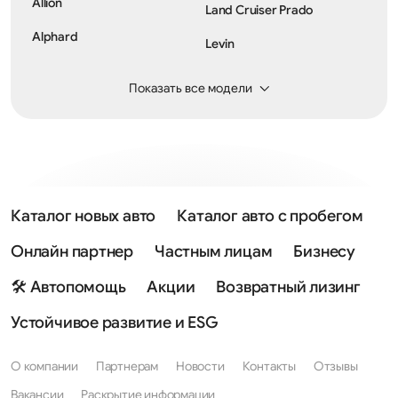
Allion
Land Cruiser Prado
Alphard
Levin
Auris
Lite Ace
Показать все модели
Avalon
Mark II
Avensis
Mark X
Avensis Verso
Mark X Zio
Aygo
Matrix
Каталог новых авто
Каталог авто с пробегом
Aygo X
MR2
Онлайн партнер
Частным лицам
Бизнесу
Belta
Paseo
🛠 Автопомощь
Акции
Возвратный лизинг
Blizzard
Picnic
Устойчивое развитие и ESG
BZ3
Previa
О компании
Партнерам
Новости
Контакты
Отзывы
BZ3X
Prius
Вакансии
Раскрытие информации