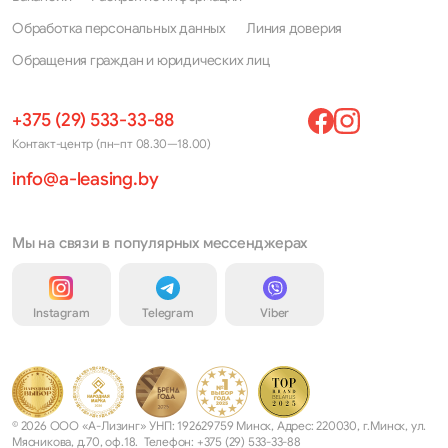
BZ4X
Prius C
Обработка персональных данных
Линия доверия
BZ5
Prius Prime
Обращения граждан и юридических лиц
C-HR
Prius V(+)
+375 (29) 533-33-88
Caldina
ProAce City
Контакт-центр (пн–пт 08.30—18.00)
Camry
ProAce Verso
info@a-leasing.by
Camry Solara
Ractis
Carina
Мы на связи в популярных мессенджерах
RAV4
Celica
Rush
Instagram
Telegram
Viber
Chaser
Sequoia
Corolla
Sienna
Corolla Cross
Soarer
© 2026 ООО «А-Лизинг» УНП: 192629759 Минск, Адрес: 220030, г.Минск, ул.
Corolla Verso
Sprinter Trueno
Мясникова, д.70, оф.18. Телефон: +375 (29) 533-33-88