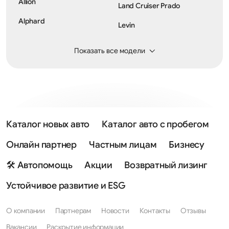
Allion
Land Cruiser Prado
Alphard
Levin
Auris
Lite Ace
Показать все модели
Avalon
Mark II
Avensis
Mark X
Avensis Verso
Mark X Zio
Aygo
Matrix
Каталог новых авто
Каталог авто с пробегом
Aygo X
MR2
Онлайн партнер
Частным лицам
Бизнесу
Belta
Paseo
🛠 Автопомощь
Акции
Возвратный лизинг
Blizzard
Picnic
Устойчивое развитие и ESG
BZ3
Previa
О компании
Партнерам
Новости
Контакты
Отзывы
BZ3X
Prius
Вакансии
Раскрытие информации