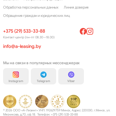
BZ4X
Prius C
Обработка персональных данных
Линия доверия
BZ5
Prius Prime
Обращения граждан и юридических лиц
C-HR
Prius V(+)
+375 (29) 533-33-88
Caldina
ProAce City
Контакт-центр (пн–пт 08.30—18.00)
Camry
ProAce Verso
info@a-leasing.by
Camry Solara
Ractis
Carina
Мы на связи в популярных мессенджерах
RAV4
Celica
Rush
Instagram
Telegram
Viber
Chaser
Sequoia
Corolla
Sienna
Corolla Cross
Soarer
© 2026 ООО «А-Лизинг» УНП: 192629759 Минск, Адрес: 220030, г.Минск, ул.
Corolla Verso
Sprinter Trueno
Мясникова, д.70, оф.18. Телефон: +375 (29) 533-33-88