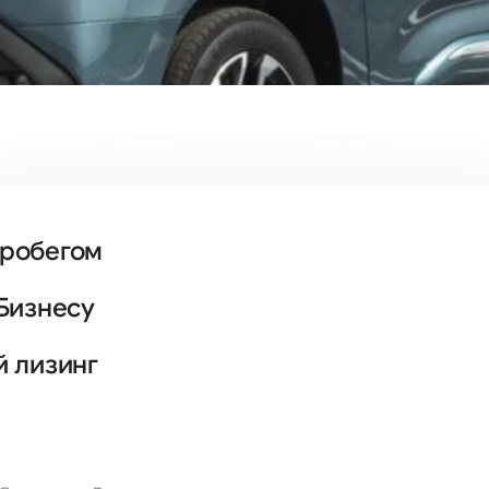
пробегом
Бизнесу
й лизинг