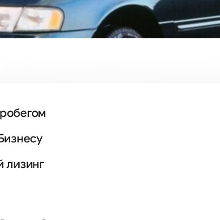
пробегом
Бизнесу
й лизинг