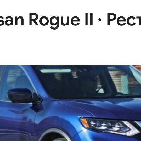
an Rogue II · Рес