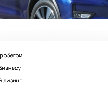
пробегом
Бизнесу
й лизинг