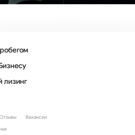
пробегом
Бизнесу
й лизинг
Отзывы
Вакансии
ных