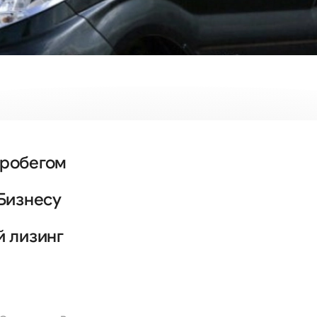
пробегом
Бизнесу
й лизинг