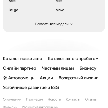
Atrai
Mira
Be-go
Move
Boon
Opti
Показать все модели
Charade
Pyzar
Copen
Sirion
Cuore
Storia
Delta Wagon
Taft
Каталог новых авто
Каталог авто с пробегом
Gran Move
Terios
Онлайн партнер
Частным лицам
Бизнесу
Hijet
YRV
🛠 Автопомощь
Акции
Возвратный лизинг
Устойчивое развитие и ESG
О компании
Партнерам
Новости
Контакты
Отзывы
Вакансии
Раскрытие информации