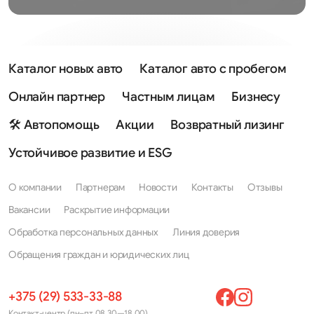
Claas;
Deutz Fahr;
Каталог новых авто
Каталог авто с пробегом
Fendt;
John Deere;
Онлайн партнер
Частным лицам
Бизнесу
Massey Ferguson;
🛠 Автопомощь
Акции
Возвратный лизинг
Valtra;
Устойчивое развитие и ESG
"Кировец" и др.
О компании
Партнерам
Новости
Контакты
Отзывы
Чтобы узнать подробнее о лизинге, оставляйте заявку на сайте и
специалисты «А-Лизинг» проконсультируют вас по сбору
Вакансии
Раскрытие информации
документации, графику платежей, авансу и пр.
Обработка персональных данных
Линия доверия
Обращения граждан и юридических лиц
+375 (29) 533-33-88
Контакт-центр (пн–пт 08.30—18.00)