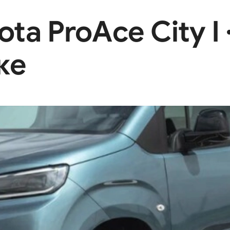
a ProAce City I 
ке