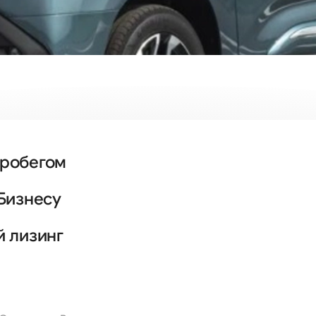
пробегом
Бизнесу
й лизинг